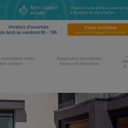
Mon rapport
Simple et facile grâce au paiement 
en 48h
à réception de votre facture
Devis immédiat
Horaires d'ouverture
pour votre diagnostic immobilier
du lundi au vendredi 8h - 18h
 immobiliers vente-
Diagnostics immobiliers
di
tion-gestion
travaux et démolition
& 