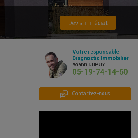
Devis immédiat
Votre responsable
Diagnostic Immobilier
Yoann DUPUY
05-19-74-14-60
Contactez-nous