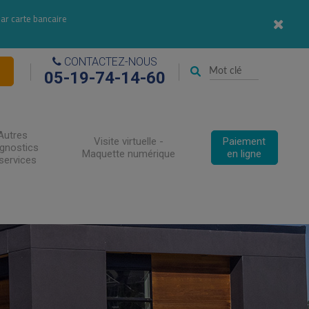
par carte bancaire
CONTACTEZ-NOUS
05-19-74-14-60
Autres
Visite virtuelle -
Paiement
agnostics
Maquette numérique
en ligne
services