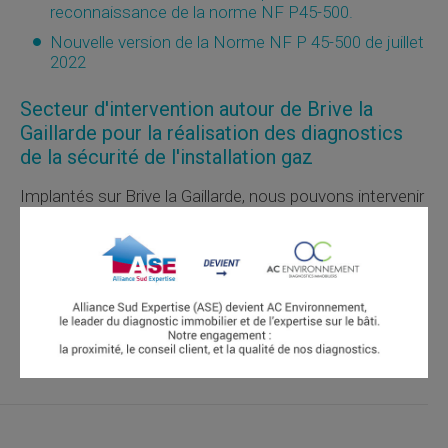
reconnaissance de la norme NF P45-500.
Nouvelle version de la Norme NF P 45-500 de juillet
2022
Secteur d'intervention autour de Brive la
Gaillarde pour la réalisation des diagnostics
de la sécurité de l'installation gaz
Implantés sur Brive la Gaillarde, nous pouvons intervenir
sur tout le département CORREZE, pour la réalisation
des diagnostics de l'installation intérieure de gaz. Ainsi,
nous pouvons intervenir sur les villes environnantes,
Saint Pantaléon de Larche
,
Bort les Orgues
,
Égletons
,
Malemort sur Corrèze
,
Tulle
,
Ussel
, ...,