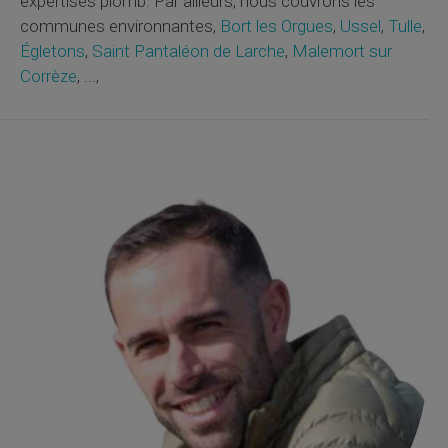
expertises plomb. Par ailleurs, nous couvrons les
communes environnantes,
Bort les Orgues
,
Ussel
,
Tulle
,
Égletons
,
Saint Pantaléon de Larche
,
Malemort sur
Corrèze
, ...,