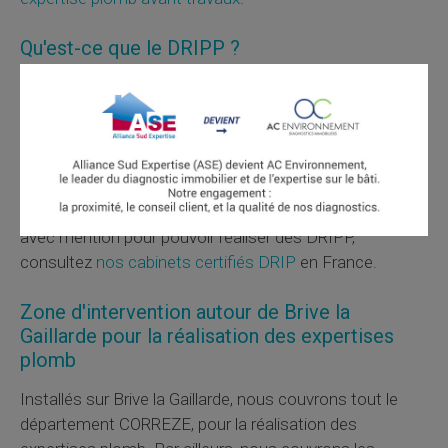
Qu'est-ce que le
DRIPP
?
Le DRIP est le diagnostic du risque d'intoxication par le
plomb des peintures. Il est réalisé en application d'une
mesure préfectorale d'urgence en cas de dépistage
d'un cas de saturnisme sur les enfants, ou lorsqu'un
risque d'exposition au plomb pour un mineur est
suspecté. Les diagnostiqueurs doivent être certifiés
avec mention pour pouvoir réaliser des
DRIPP
,
consultez
nos cabinets certifiés DRIP
en France.
Zone d'intervention autour de Brive la
Gaillarde pour la réalisation des expertises
plomb
Installés sur Brive la Gaillarde, nous couvrons tout le
département CORREZE, pour la réalisation des